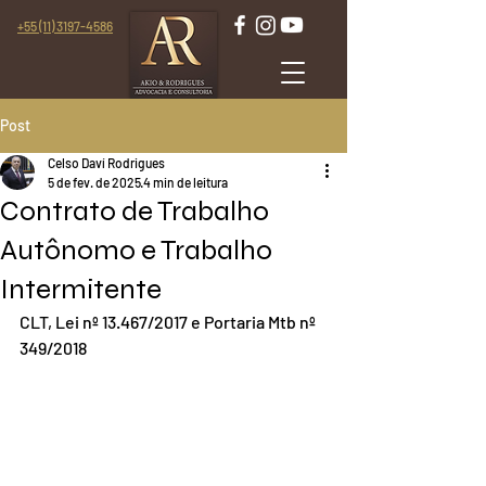
+55 (11) 3197-4586
Post
Celso Daví Rodrigues
5 de fev. de 2025
4 min de leitura
Contrato de Trabalho
Autônomo e Trabalho
Intermitente
CLT, Lei nº 13.467/2017 e Portaria Mtb nº 
349/2018