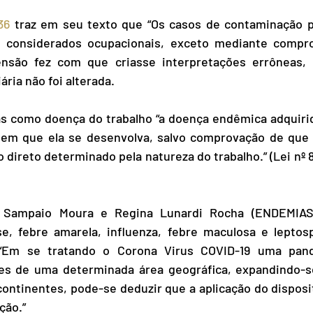
36
 traz em seu texto que “Os casos de contaminação pe
o considerados ocupacionais, exceto mediante compr
ensão fez com que criasse interpretações errôneas,
ária não foi alterada.
s como doença do trabalho “a doença endêmica adquirid
 em que ela se desenvolva, salvo comprovação de que é
direto determinado pela natureza do trabalho.” (Lei nº 8.21
 Sampaio Moura e Regina Lunardi Rocha (ENDEMIAS
e, febre amarela, influenza, febre maculosa e leptos
 “Em se tratando o Corona Virus COVID-19 uma pand
tes de uma determinada área geográfica, expandindo-se
ontinentes, pode-se deduzir que a aplicação do dispositi
ção.”