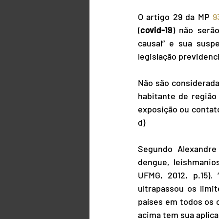
O artigo 29 da MP 
9
(
covid-19
) não serã
causal” e sua susp
legislação previdenci
Não são considerada
habitante de região
exposição ou contato 
d)
Segundo Alexandre
dengue, leishmanios
UFMG, 2012, p.15).
ultrapassou os limi
países em todos os c
acima tem sua aplica