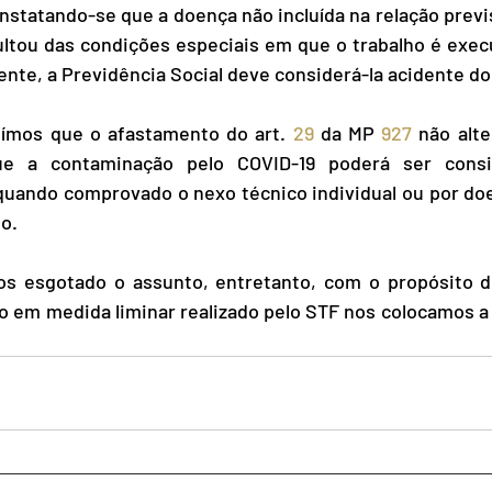
nstatando-se que a doença não incluída na relação previst
sultou das condições especiais em que o trabalho é exec
ente, a Previdência Social deve considerá-la acidente do 
ímos que o afastamento do art. 
29
 da MP 
927
 não alte
que a contaminação pelo COVID-19 poderá ser consi
 quando comprovado o nexo técnico individual ou por do
ho.
s esgotado o assunto, entretanto, com o propósito de
o em medida liminar realizado pelo STF nos colocamos a 