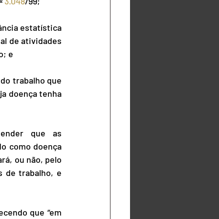
º 
3.048
/99;
cia estatística 
l de atividades 
o; e
do trabalho que 
ja doença tenha 
ender que as 
do como doença 
rá, ou não, pelo 
 de trabalho, e 
lecendo que “em 