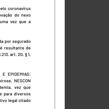
lo coronavírus 
ovação do nexo 
 uma vez que a 
a por segurado 
 resultante de 
3, art. 20, § 1, 
 E EPIDEMIAS: 
pirose, NESCON 
emia, vez que 
 para diversos 
vo legal citado 