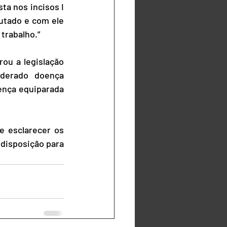
a nos incisos I 
utado e com ele 
trabalho.”
rou a legislação 
derado doença 
ença equiparada 
 esclarecer os 
disposição para 