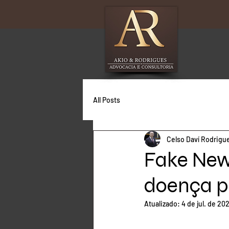
All Posts
Celso Daví Rodrigu
Fake New
doença pr
Atualizado:
4 de jul. de 20