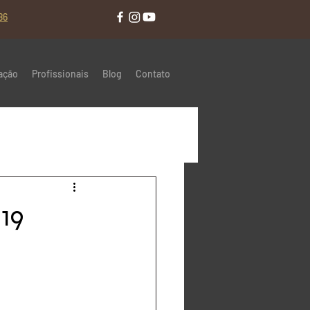
86
ação
Profissionais
Blog
Contato
19