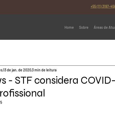
+55 (11) 3197-45
Home
Sobre
Áreas de Atu
es
13 de jan. de 2020
3 min de leitura
s - STF considera COVID-
ofissional
25