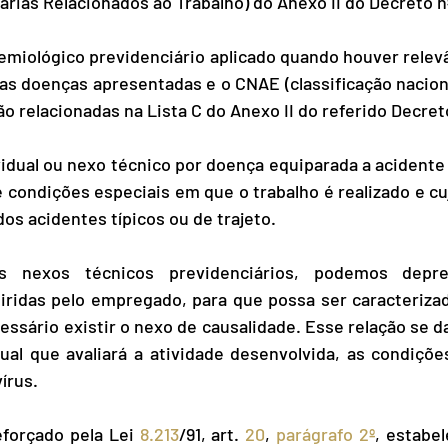
árias Relacionados ao Trabalho) do Anexo II do Decreto n
emiológico previdenciário aplicado quando houver relevân
as doenças apresentadas e o CNAE (classificação naciona
o relacionadas na Lista C do Anexo II do referido Decret
vidual ou nexo técnico por doença equiparada a acidente 
condições especiais em que o trabalho é realizado e cu
dos acidentes típicos ou de trajeto.
 nexos técnicos previdenciários, podemos depre
ridas pelo empregado, para que possa ser caracteriza
essário existir o nexo de causalidade. Esse relação se da
ual que avaliará a atividade desenvolvida, as condições
írus.
forçado pela Lei 
8.213
/91, art. 
20
, 
parágrafo 2º
, estabe