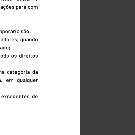
ações para com 
mporário são:
hadores, quando 
nado;
ods os direitos 
 categoria da 
, em qualquer 
 excedentes de 