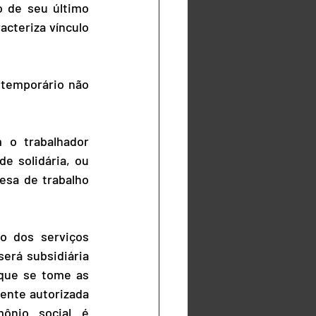
 de seu último 
cteriza vínculo 
temporário não 
o trabalhador 
e solidária, ou 
sa de trabalho 
o dos serviços 
erá subsidiária 
que se tome as 
nte autorizada 
ônio social é 