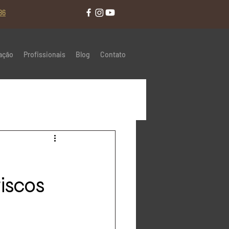
86
ação
Profissionais
Blog
Contato
iscos