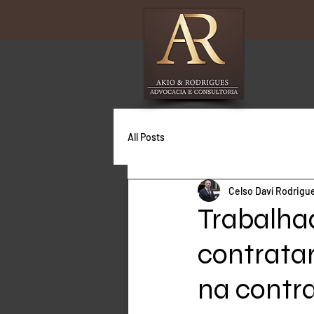
All Posts
Celso Daví Rodrigu
Trabalha
contratar
na contr