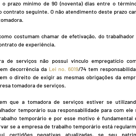
 o prazo mínimo de 90 (noventa) dias entre o término
do contrato seguinte. O não atendimento deste prazo cara
tomadora.
como costumam chamar de efetivação, do trabalhador 
ontrato de experiência.
 de serviços não possui vinculo empregatício com 
 em decorrência da 
Lei no. 
6019
/74 tem responsabilidad
 tem o direito de exigir as mesmas obrigações da empre
resa tomadora de serviços.
em que a tomadora de serviços estiver se utilizand
alhador temporário sua responsabilidade para com ele s
rabalho temporário e por esse motivo é fundamental 
var se a empresa de trabalho temporário está regularme
ui certidões negativas atualizadas, se seu patrim