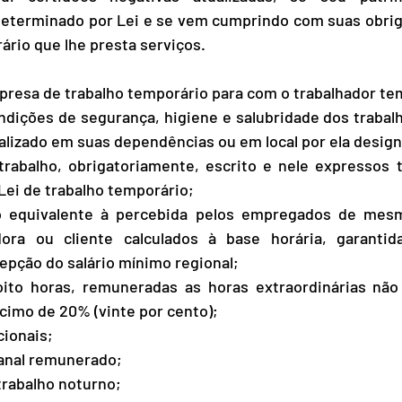
eterminado por Lei e se vem cumprindo com suas obrig
ário que lhe presta serviços.
presa de trabalho temporário para com o trabalhador te
ondições de segurança, higiene e salubridade dos trabal
ealizado em suas dependências ou em local por ela desig
trabalho, obrigatoriamente, escrito e nele expressos t
Lei de trabalho temporário;
 equivalente à percebida pelos empregados de mesma
ra ou cliente calculados à base horária, garantida
epção do salário mínimo regional;
oito horas, remuneradas as horas extraordinárias não
cimo de 20% (vinte por cento);
cionais;
anal remunerado;
 trabalho noturno;