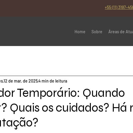
+55 (11) 3197-45
Home
Sobre
Áreas de Atu
es
12 de mar. de 2025
4 min de leitura
dor Temporário: Quando
? Quais os cuidados? Há r
atação?