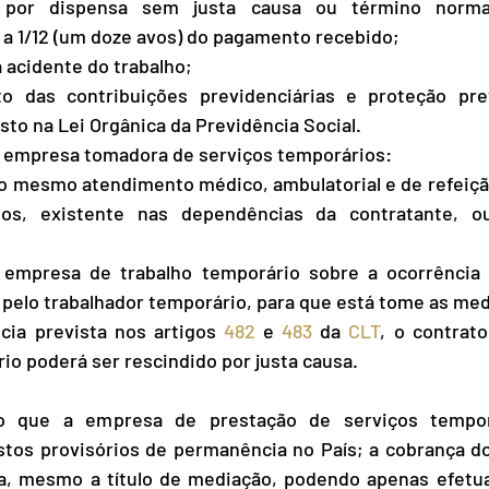
o por dispensa sem justa causa ou término normal
a 1/12 (um doze avos) do pagamento recebido;
 acidente do trabalho;
to das contribuições previdenciárias e proteção prev
to na Lei Orgânica da Previdência Social.
a empresa tomadora de serviços temporários:
r o mesmo atendimento médico, ambulatorial e de refeiçã
s, existente nas dependências da contratante, ou 
 empresa de trabalho temporário sobre a ocorrência 
 pelo trabalhador temporário, para que está tome as med
ia prevista nos artigos 
482
 e 
483
 da 
CLT
, o contrato
io poderá ser rescindido por justa causa.
do que a empresa de prestação de serviços temporá
stos provisórios de permanência no País; a cobrança do
a, mesmo a título de mediação, podendo apenas efetua