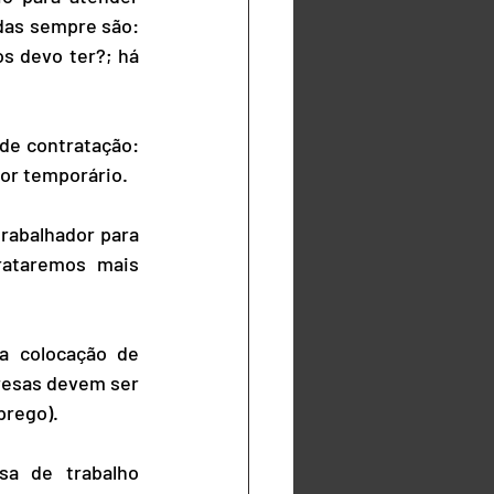
das sempre são: 
s devo ter?; há 
de contratação: 
or temporário.
abalhador para 
ataremos mais 
 colocação de 
esas devem ser 
prego).
a de trabalho 