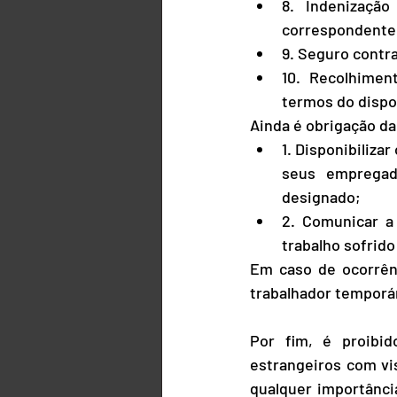
8. Indenizaçã
correspondente 
9. Seguro contra
10. Recolhimen
termos do dispos
Ainda é obrigação d
1. Disponibiliza
seus empregado
designado;
2. Comunicar a
trabalho sofrido
Em caso de ocorrênc
trabalhador temporár
Por fim, é proibi
estrangeiros com vi
qualquer importânci