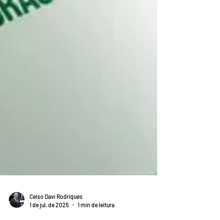
Celso Daví Rodrigues
1 de jul. de 2025
1 min de leitura